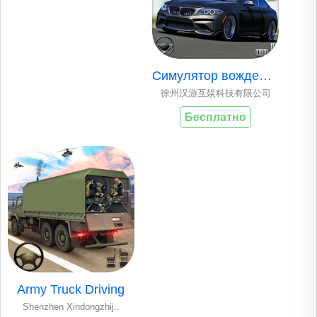
Симулятор вождения
徐州汉游互娱科技有限公司
Бесплатно
Army Truck Driving
Shenzhen Xindongzhij..