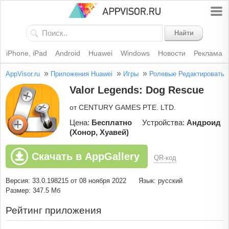
Найти
iPhone, iPad
Android
Huawei
Windows
Новости
Реклама
»
»
»
AppVisor.ru
Приложения Huawei
Игры
Ролевые
Редактировать
Valor Legends: Dog Rescue
от CENTURY GAMES PTE. LTD.
Цена:
Бесплатно
Устройства:
Андроид
(Хонор, Хуавей)
Скачать в AppGallery
QR-код
Версия: 33.0.198215 от 08 ноября 2022
Язык: русский
Размер: 347.5 Мб
Рейтинг приложения