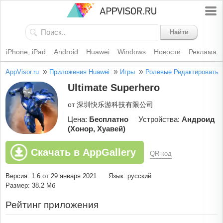
Найти
iPhone, iPad
Android
Huawei
Windows
Новости
Реклама
»
»
»
AppVisor.ru
Приложения Huawei
Игры
Ролевые
Редактировать
Ultimate Superhero
от 深圳快乐游科技有限公司
Цена:
Бесплатно
Устройства:
Андроид
(Хонор, Хуавей)
Скачать в AppGallery
QR-код
Версия: 1.6 от 29 января 2021
Язык: русский
Размер: 38.2 Мб
Рейтинг приложения