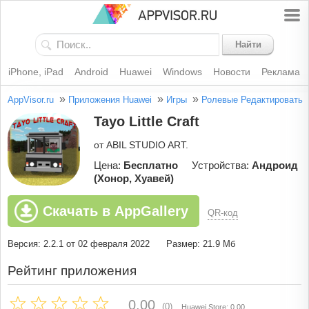
Найти
iPhone, iPad
Android
Huawei
Windows
Новости
Реклама
»
»
»
AppVisor.ru
Приложения Huawei
Игры
Ролевые
Редактировать
Tayo Little Craft
от ABIL STUDIO ART.
Цена:
Бесплатно
Устройства:
Андроид
(Хонор, Хуавей)
Скачать в AppGallery
QR-код
Версия: 2.2.1 от 02 февраля 2022
Размер: 21.9 Мб
Рейтинг приложения
0.00
(0)
Huawei Store: 0.00