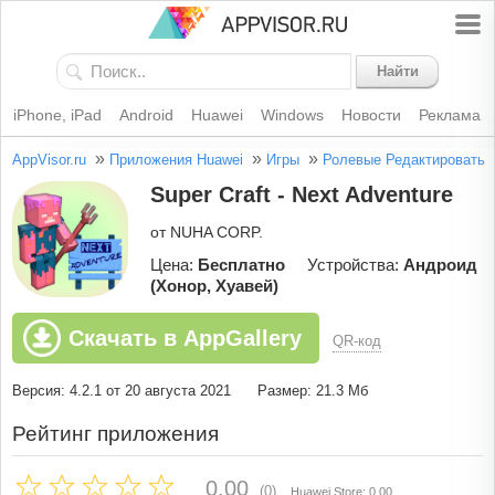
Найти
iPhone, iPad
Android
Huawei
Windows
Новости
Реклама
»
»
»
AppVisor.ru
Приложения Huawei
Игры
Ролевые
Редактировать
Super Craft - Next Adventure
от NUHA CORP.
Цена:
Бесплатно
Устройства:
Андроид
(Хонор, Хуавей)
Скачать в AppGallery
QR-код
Версия: 4.2.1 от 20 августа 2021
Размер: 21.3 Мб
Рейтинг приложения
0.00
(0)
Huawei Store: 0.00