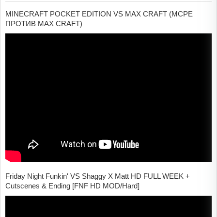
MINECRAFT POCKET EDITION VS MAX CRAFT (MCPE
ПРОТИВ MAX CRAFT)
Friday Night Funkin' VS Shaggy X Matt HD FULL WEEK +
Cutscenes & Ending [FNF HD MOD/Hard]