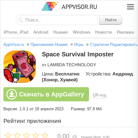
Найти
iPhone, iPad
Android
Huawei
Windows
Новости
Реклама
»
»
»
AppVisor.ru
Приложения Huawei
Игры
Стратегии
Редактировать
Space Survival Imposter
от LAMBDA TECHNOLOGY
Цена:
Бесплатно
Устройства:
Андроид
(Хонор, Хуавей)
Скачать в AppGallery
QR-код
Версия: 1.0.1 от 18 апреля 2023
Размер: 97.8 Мб
Рейтинг приложения
0.00
(0)
Huawei Store: 0.00