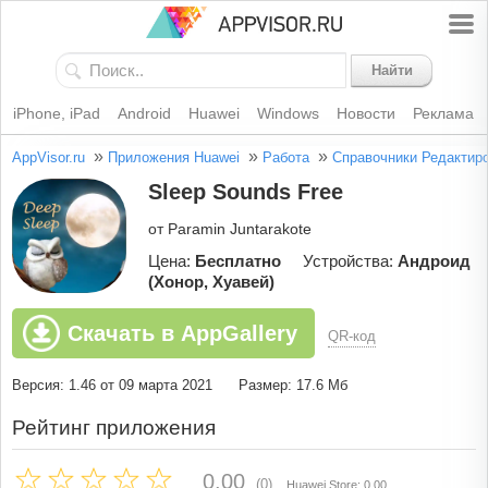
Найти
iPhone, iPad
Android
Huawei
Windows
Новости
Реклама
»
»
»
AppVisor.ru
Приложения Huawei
Работа
Справочники
Редактир
Sleep Sounds Free
от Paramin Juntarakote
Цена:
Бесплатно
Устройства:
Андроид
(Хонор, Хуавей)
Скачать в AppGallery
QR-код
Версия: 1.46 от 09 марта 2021
Размер: 17.6 Мб
Рейтинг приложения
0.00
(0)
Huawei Store: 0.00