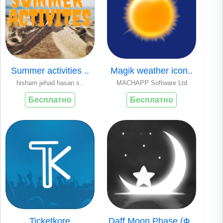
Summer activities ..
Magik weather icon..
hisham jehad hasan s..
MACHAPP Software Ltd
Бесплатно
Бесплатно
Ticketkore
Daff Moon Phase (Ф..