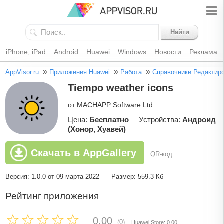
Найти
iPhone, iPad
Android
Huawei
Windows
Новости
Реклама
»
»
»
AppVisor.ru
Приложения Huawei
Работа
Справочники
Редактир
Tiempo weather icons
от MACHAPP Software Ltd
Цена:
Бесплатно
Устройства:
Андроид
(Хонор, Хуавей)
Скачать в AppGallery
QR-код
Версия: 1.0.0 от 09 марта 2022
Размер: 559.3 Кб
Рейтинг приложения
0.00
(0)
Huawei Store: 0.00