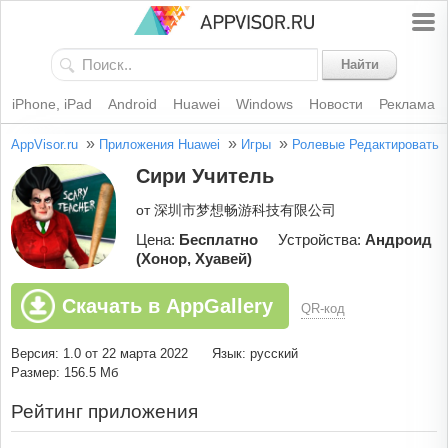
Найти
iPhone, iPad
Android
Huawei
Windows
Новости
Реклама
»
»
»
AppVisor.ru
Приложения Huawei
Игры
Ролевые
Редактировать
Сири Учитель
от 深圳市梦想畅游科技有限公司
Цена:
Бесплатно
Устройства:
Андроид
(Хонор, Хуавей)
Скачать в AppGallery
QR-код
Версия: 1.0 от 22 марта 2022
Язык: русский
Размер: 156.5 Мб
Рейтинг приложения