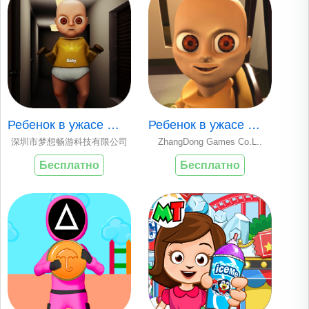
Ребенок в ужасе Же..
Ребенок в ужасе Же..
深圳市梦想畅游科技有限公司
ZhangDong Games Co.L..
Бесплатно
Бесплатно