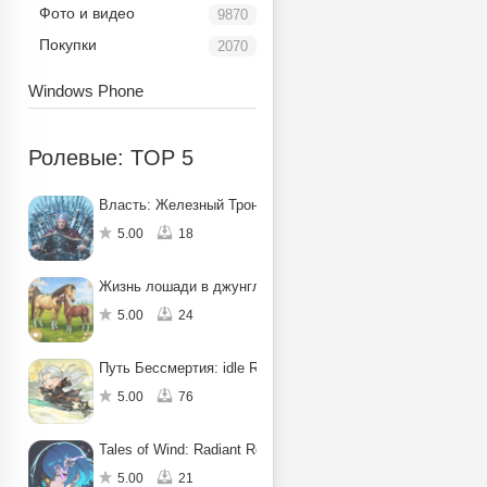
Фото и видео
9870
Покупки
2070
Windows Phone
Ролевые: TOP 5
Власть: Железный Трон
5.00
18
Жизнь лошади в джунглях: квест
5.00
24
Путь Бессмертия: idle RPG
5.00
76
Tales of Wind: Radiant Rebirth
5.00
21