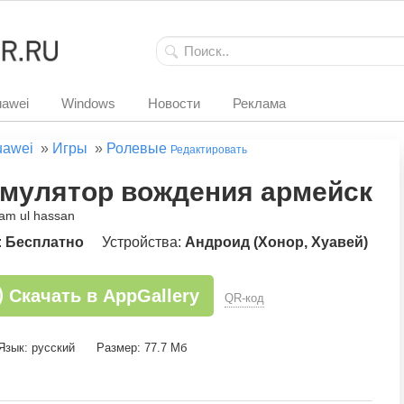
awei
Windows
Новости
Реклама
uawei
»
Игры
»
Ролевые
Редактировать
мулятор вождения армейского
jam ul hassan
:
Бесплатно
Устройства:
Андроид (Хонор, Хуавей)
Скачать в AppGallery
QR-код
Язык: русский
Размер: 77.7 Мб