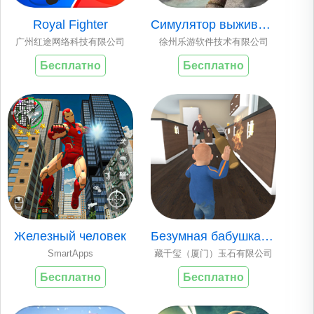
Royal Fighter
Симулятор выживани..
广州红途网络科技有限公司
徐州乐游软件技术有限公司
Бесплатно
Бесплатно
Железный человек
Безумная бабушка 3..
SmartApps
藏千玺（厦门）玉石有限公司
Бесплатно
Бесплатно