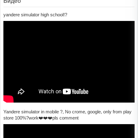
Видео
yandere simulator high school!?
Yandere simulator in mobile ?, No crome, google, only from play
store 100%?work❤️❤️❤️pls comment