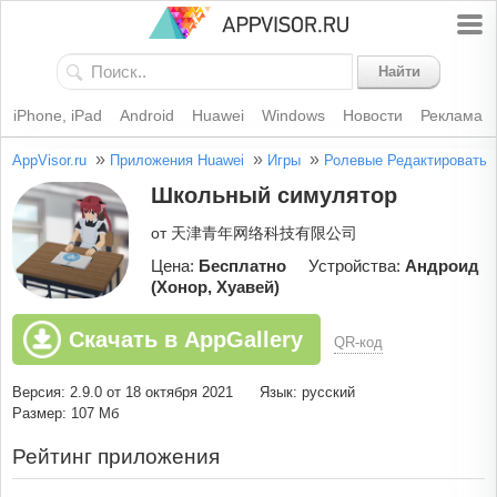
Найти
iPhone, iPad
Android
Huawei
Windows
Новости
Реклама
»
»
»
AppVisor.ru
Приложения Huawei
Игры
Ролевые
Редактировать
Школьный симулятор
от 天津青年网络科技有限公司
Цена:
Бесплатно
Устройства:
Андроид
(Хонор, Хуавей)
Скачать в AppGallery
QR-код
Версия: 2.9.0 от 18 октября 2021
Язык: русский
Размер: 107 Мб
Рейтинг приложения