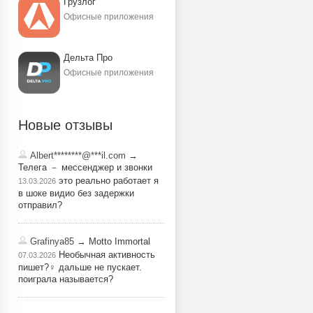
Грузлог
Офисные приложения
Дельта Про
Офисные приложения
Новые отзывы
Albert********@***il.com
→
Телега － мессенджер и звонки
это реально работает я
13.03.2026
в шоке видио без задержки
отправил?
Grafinya85
→ Motto Immortal
Необычная активность
07.03.2026
пишет?‍♀️ дальше не пускает.
поиграла называется?