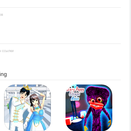
ов
ы ссылки
ing