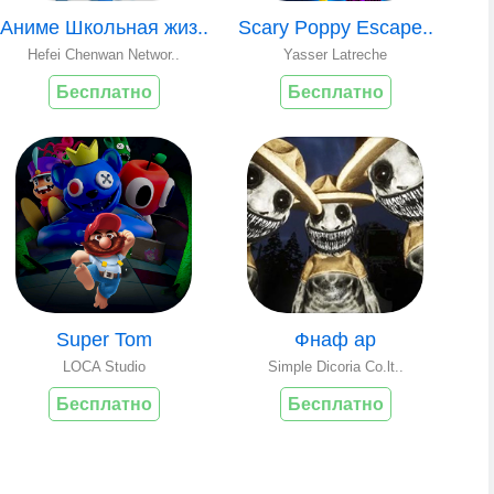
Аниме Школьная жиз..
Scary Poppy Escape..
Hefei Chenwan Networ..
Yasser Latreche
Бесплатно
Бесплатно
Super Tom
Фнаф ар
LOCA Studio
Simple Dicoria Co.lt..
Бесплатно
Бесплатно