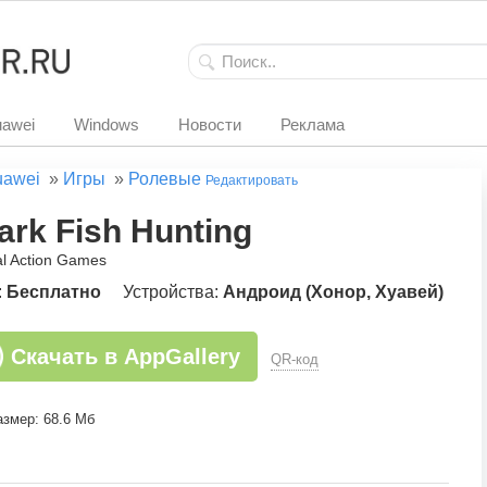
awei
Windows
Новости
Реклама
uawei
»
Игры
»
Ролевые
Редактировать
ark Fish Hunting
al Action Games
:
Бесплатно
Устройства:
Андроид (Хонор, Хуавей)
Скачать в AppGallery
QR-код
азмер: 68.6 Мб