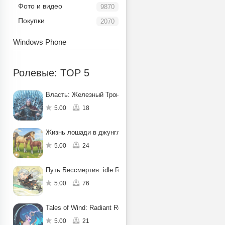
Фото и видео
9870
Покупки
2070
Windows Phone
Ролевые: TOP 5
Власть: Железный Трон
5.00
18
Жизнь лошади в джунглях: квест
5.00
24
Путь Бессмертия: idle RPG
5.00
76
Tales of Wind: Radiant Rebirth
5.00
21