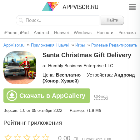
Найти
iPhone, iPad
Android
Huawei
Windows
Новости
Реклама
»
»
»
AppVisor.ru
Приложения Huawei
Игры
Ролевые
Редактировать
Santa Christmas Gift Delivery
от Humbly Business Enterprise LLC
Цена:
Бесплатно
Устройства:
Андроид
(Хонор, Хуавей)
Скачать в AppGallery
QR-код
Версия: 1.0 от 05 октября 2022
Размер: 71.9 Мб
Рейтинг приложения
0.00
(0)
Huawei Store: 0.00