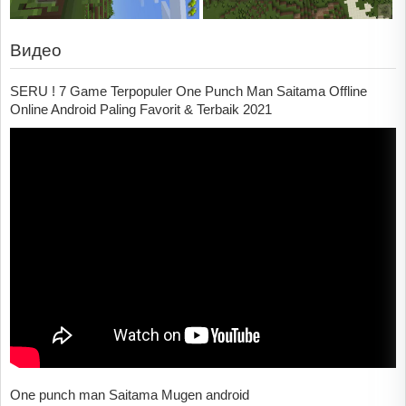
Видео
SERU ! 7 Game Terpopuler One Punch Man Saitama Offline
Online Android Paling Favorit & Terbaik 2021
One punch man Saitama Mugen android