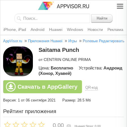
Найти
iPhone, iPad
Android
Huawei
Windows
Новости
Реклама
»
»
»
AppVisor.ru
Приложения Huawei
Игры
Ролевые
Редактировать
Saitama Punch
от CENTRIN ONLINE PRIMA
Цена:
Бесплатно
Устройства:
Андроид
(Хонор, Хуавей)
Скачать в AppGallery
QR-код
Версия: 1 от 06 сентября 2021
Размер: 28.5 Мб
Рейтинг приложения
0.00
(0)
Huawei Store: 0.00