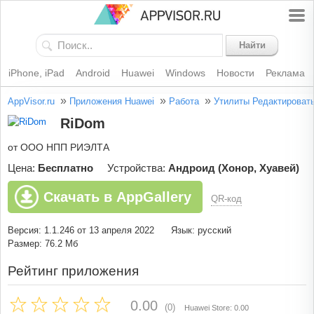
Найти
iPhone, iPad
Android
Huawei
Windows
Новости
Реклама
»
»
»
AppVisor.ru
Приложения Huawei
Работа
Утилиты
Редактироват
RiDom
от ООО НПП РИЭЛТА
Цена:
Бесплатно
Устройства:
Андроид (Хонор, Хуавей)
Скачать в AppGallery
QR-код
Версия: 1.1.246 от 13 апреля 2022
Язык: русский
Размер: 76.2 Мб
Рейтинг приложения
0.00
(0)
Huawei Store: 0.00