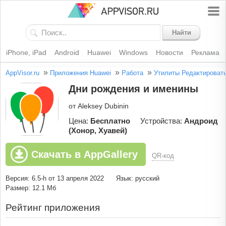
Найти
iPhone, iPad
Android
Huawei
Windows
Новости
Реклама
»
»
»
AppVisor.ru
Приложения Huawei
Работа
Утилиты
Редактироват
Дни рождения и именины
от Aleksey Dubinin
Цена:
Бесплатно
Устройства:
Андроид
(Хонор, Хуавей)
Скачать в AppGallery
QR-код
Версия: 6.5-h от 13 апреля 2022
Язык: русский
Размер: 12.1 Мб
Рейтинг приложения