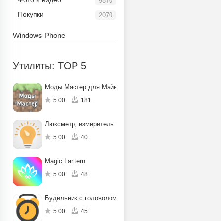
Фото и видео
9870
Покупки
2070
Windows Phone
Утилиты: TOP 5
Моды Мастер для Майнкрафт ПЕ
5.00
181
Люксметр, измеритель освещенности
5.00
40
Magic Lantern
5.00
48
Будильник с головоломкой
5.00
45