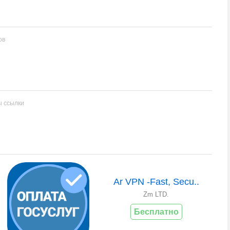
ов
ы ссылки
Ar VPN -Fast, Secu..
Zm LTD.
Бесплатно