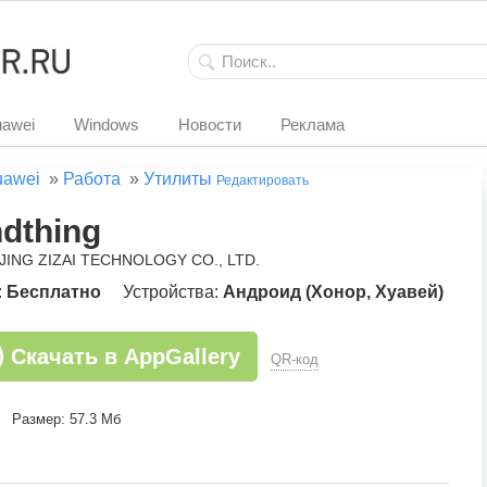
awei
Windows
Новости
Реклама
uawei
»
Работа
»
Утилиты
Редактировать
ndthing
IJING ZIZAI TECHNOLOGY CO., LTD.
:
Бесплатно
Устройства:
Андроид (Хонор, Хуавей)
Скачать в AppGallery
QR-код
Размер: 57.3 Мб