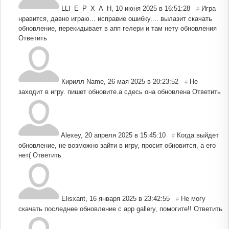
LLI_E_P_X_A_H
,
10 июня 2025 в 16:51:28
Игра
#
нравится, давно играю... исправие ошибку.... вылазит скачать
обновление, перекидывает в апп гелери и там нету обновления
Ответить
Кирилл Name
,
26 мая 2025 в 20:23:52
Не
#
заходит в игру. пишет обновите.а сдесь она обновлена
Ответить
Alexey
,
20 апреля 2025 в 15:45:10
Когда выйдет
#
обновление, не возможно зайти в игру, просит обновится, а его
нет(
Ответить
Elisxant
,
16 января 2025 в 23:42:55
Не могу
#
скачать последнее обновление с app gallery, помогите!!
Ответить