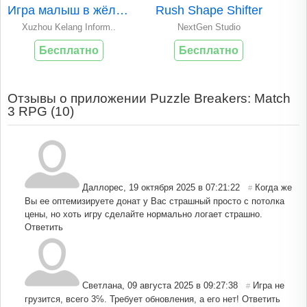
Игра малыш в жёлто..
Rush Shape Shifter
Xuzhou Kelang Inform..
NextGen Studio
Бесплатно
Бесплатно
Отзывы о приложении Puzzle Breakers: Match
3 RPG (
10
)
Даллорес
,
19 октября 2025 в 07:21:22
Когда же
#
Вы ее оптемизируете донат у Вас страшный просто с потолка
цены, но хоть игру сделайте нормально логает страшно.
Ответить
Светлана
,
09 августа 2025 в 09:27:38
Игра не
#
грузится, всего 3℅. Требует обновления, а его нет!
Ответить