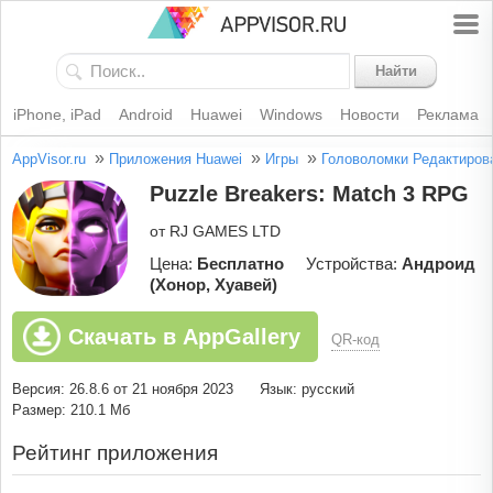
Найти
iPhone, iPad
Android
Huawei
Windows
Новости
Реклама
»
»
»
AppVisor.ru
Приложения Huawei
Игры
Головоломки
Редактиров
Puzzle Breakers: Match 3 RPG
от RJ GAMES LTD
Цена:
Бесплатно
Устройства:
Андроид
(Хонор, Хуавей)
Скачать в AppGallery
QR-код
Версия: 26.8.6 от 21 ноября 2023
Язык: русский
Размер: 210.1 Мб
Рейтинг приложения