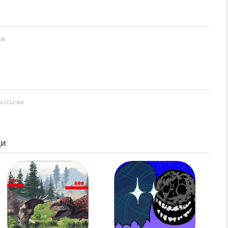
ов
ы ссылки
ди