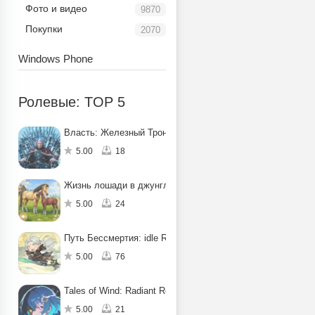
Фото и видео
9870
Покупки
2070
Windows Phone
Ролевые: TOP 5
Власть: Железный Трон
5.00
18
Жизнь лошади в джунглях: квест
5.00
24
Путь Бессмертия: idle RPG
5.00
76
Tales of Wind: Radiant Rebirth
5.00
21