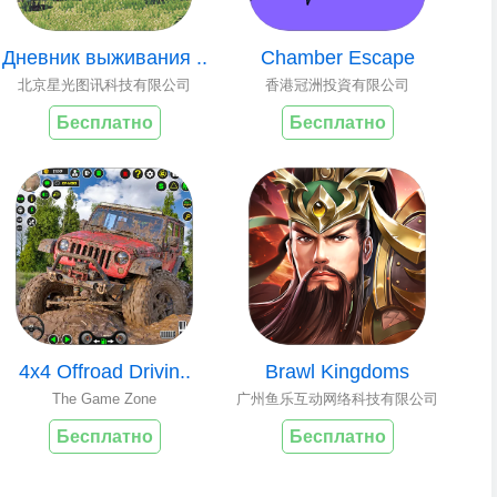
Дневник выживания ..
Chamber Escape
北京星光图讯科技有限公司
香港冠洲投資有限公司
Бесплатно
Бесплатно
4x4 Offroad Drivin..
Brawl Kingdoms
The Game Zone
广州鱼乐互动网络科技有限公司
Бесплатно
Бесплатно