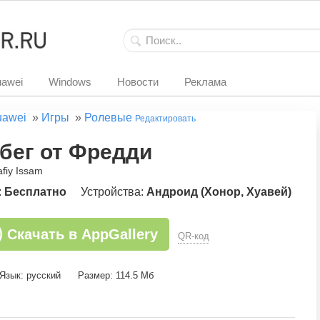
awei
Windows
Новости
Реклама
uawei
»
Игры
»
Ролевые
Редактировать
бег от Фредди
afiy Issam
:
Бесплатно
Устройства:
Андроид (Хонор, Хуавей)
Скачать в AppGallery
QR-код
Язык: русский
Размер: 114.5 Мб