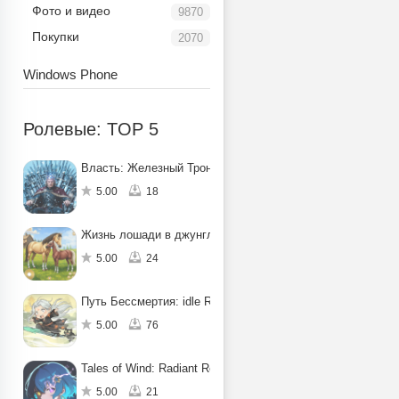
Фото и видео
9870
Покупки
2070
Windows Phone
Ролевые: TOP 5
Власть: Железный Трон
5.00
18
Жизнь лошади в джунглях: квест
5.00
24
Путь Бессмертия: idle RPG
5.00
76
Tales of Wind: Radiant Rebirth
5.00
21