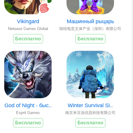
Vikingard
Машинный рыцарь
Netease Games Global
啦哇电竞文体产业（深圳）有限公司
Бесплатно
Бесплатно
God of Night - быс..
Winter Survival Si..
Esprit Games
南京米豆游信息科技有限公司
Бесплатно
Бесплатно