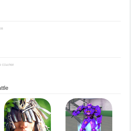
ов
ы ссылки
ttle