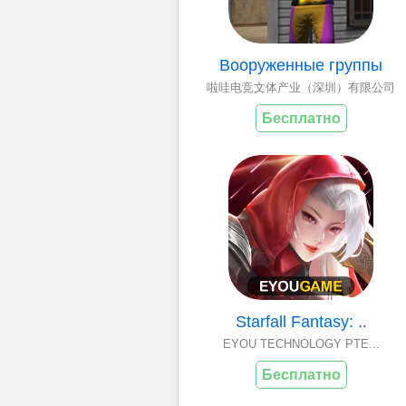
Вооруженные группы
啦哇电竞文体产业（深圳）有限公司
Бесплатно
Starfall Fantasy: ..
EYOU TECHNOLOGY PTE...
Бесплатно