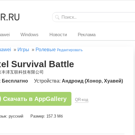
awei
Windows
Новости
Реклама
uawei
»
Игры
»
Ролевые
Редактировать
el Survival Battle
北京丰泽互联科技有限公司
:
Бесплатно
Устройства:
Андроид (Хонор, Хуавей)
Скачать в AppGallery
QR-код
зык: русский
Размер: 157.3 Мб