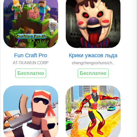
Fun Craft Pro
Крики ужасов льда
AT-TA'AWUN CORP
shengzhengsishunsich..
Бесплатно
Бесплатно