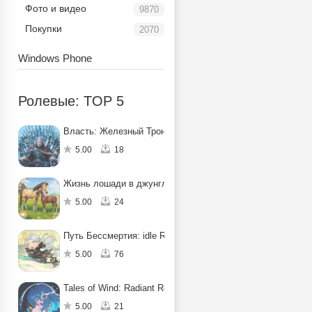
Фото и видео
9870
Покупки
2070
Windows Phone
Ролевые: TOP 5
Власть: Железный Трон
5.00
18
Жизнь лошади в джунглях: квест
5.00
24
Путь Бессмертия: idle RPG
5.00
76
Tales of Wind: Radiant Rebirth
5.00
21