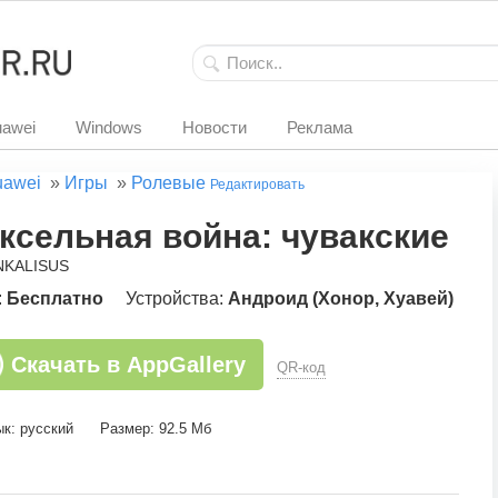
awei
Windows
Новости
Реклама
uawei
»
Игры
»
Ролевые
Редактировать
ксельная война: чувакские б
NKALISUS
:
Бесплатно
Устройства:
Андроид (Хонор, Хуавей)
Скачать в AppGallery
QR-код
к: русский
Размер: 92.5 Мб