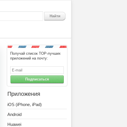
Найти
Получай список TOP-лучших
итвы бравл старс
приложений на почту:
Подписаться
Приложения
iOS (iPhone, iPad)
Android
Huawei