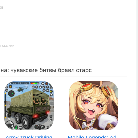
ов
ы ссылки
на: чувакские битвы бравл старс
Army Truck Driving
Mobile Legends: Ad..