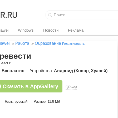
awei
Windows
Новости
Реклама
uawei
»
Работа
»
Образование
Редактировать
ревести
 Saad B
:
Бесплатно
Устройства:
Андроид (Хонор, Хуавей)
Скачать в AppGallery
QR-код
Язык: русский
Размер: 11.8 Мб