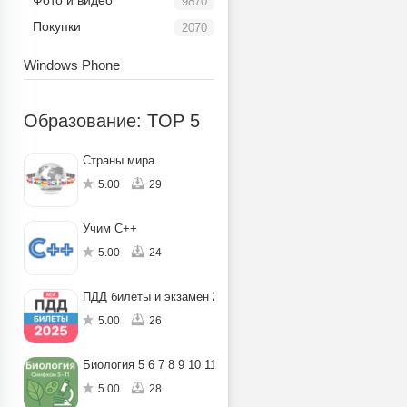
Фото и видео
9870
Покупки
2070
Windows Phone
Образование: TOP 5
Страны мира
5.00
29
Учим C++
5.00
24
ПДД билеты и экзамен 2025
5.00
26
Биология 5 6 7 8 9 10 11
5.00
28