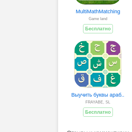
MultiMathMatching
Game land
Бесплатно
Выучить буквы араб..
FRAYABE, SL
Бесплатно