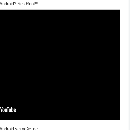
ndroid? Без Root!!!
Android устройстве