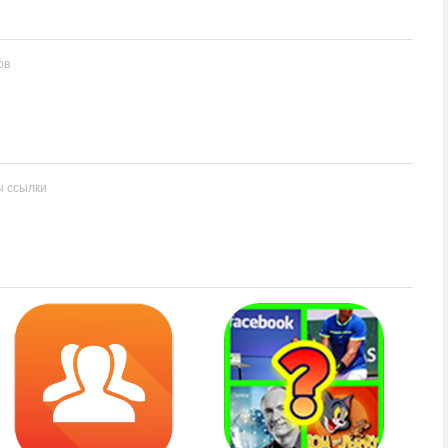
ов
ы ссылки