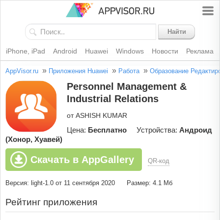
Найти
iPhone, iPad
Android
Huawei
Windows
Новости
Реклама
»
»
»
AppVisor.ru
Приложения Huawei
Работа
Образование
Редактир
Personnel Management &
Industrial Relations
от ASHISH KUMAR
Цена:
Бесплатно
Устройства:
Андроид
(Хонор, Хуавей)
Скачать в AppGallery
QR-код
Версия: light-1.0 от 11 сентября 2020
Размер: 4.1 Мб
Рейтинг приложения