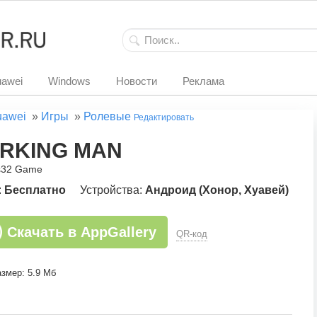
awei
Windows
Новости
Реклама
uawei
»
Игры
»
Ролевые
Редактировать
RKING MAN
s32 Game
:
Бесплатно
Устройства:
Андроид (Хонор, Хуавей)
Скачать в AppGallery
QR-код
змер: 5.9 Мб