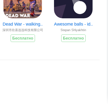
Dead War - walking..
Awesome balls - id..
深圳市欣喜连连科技有限公司
Stepan Shlyakhtin
Бесплатно
Бесплатно