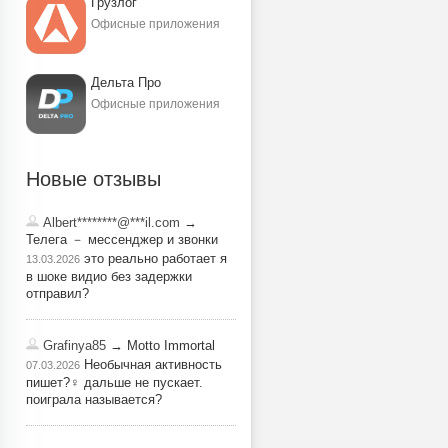
Грузлог
Офисные приложения
Дельта Про
Офисные приложения
Новые отзывы
Albert********@***il.com
→
Телега － мессенджер и звонки
это реально работает я
13.03.2026
в шоке видио без задержки
отправил?
Grafinya85
→ Motto Immortal
Необычная активность
07.03.2026
пишет?‍♀️ дальше не пускает.
поиграла называется?