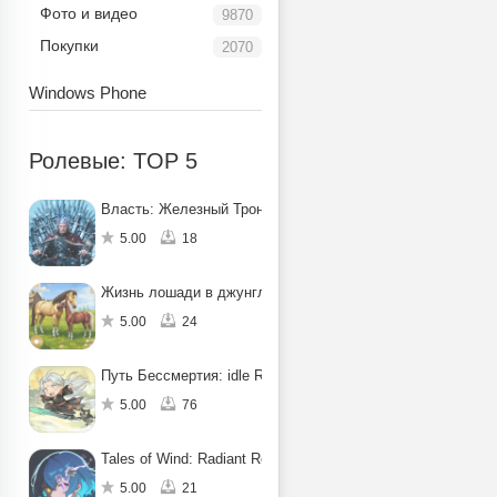
Фото и видео
9870
Покупки
2070
Windows Phone
Ролевые: TOP 5
Власть: Железный Трон
5.00
18
Жизнь лошади в джунглях: квест
5.00
24
Путь Бессмертия: idle RPG
5.00
76
Tales of Wind: Radiant Rebirth
5.00
21