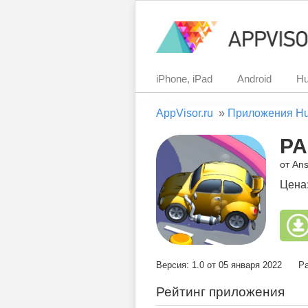
iPhone, iPad
Android
Hu
AppVisor.ru
»
Приложения H
PA
от An
Цена
Версия: 1.0 от 05 января 2022
Ра
Рейтинг приложения