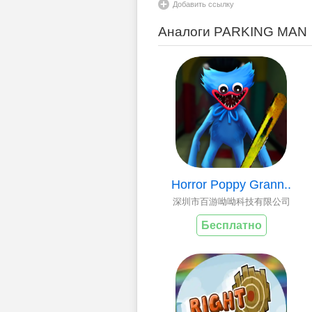
Добавить ссылку
Аналоги PARKING MAN
Horror Poppy Grann..
深圳市百游呦呦科技有限公司
Бесплатно