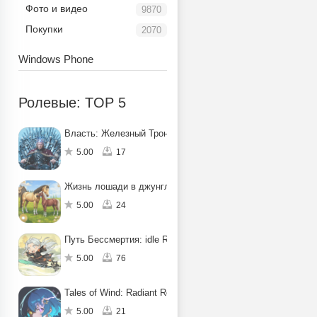
Фото и видео
9870
Покупки
2070
Windows Phone
Ролевые: TOP 5
Власть: Железный Трон
5.00
17
Жизнь лошади в джунглях: квест
5.00
24
Путь Бессмертия: idle RPG
5.00
76
Tales of Wind: Radiant Rebirth
5.00
21