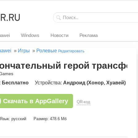
awei
Windows
Новости
Реклама
uawei
»
Игры
»
Ролевые
Редактировать
ончательный герой трансфо
eGames
:
Бесплатно
Устройства:
Андроид (Хонор, Хуавей)
Скачать в AppGallery
QR-код
Язык: русский
Размер: 478.6 Мб