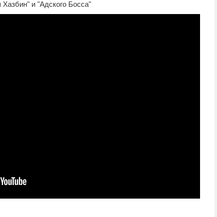
Хазбин" и "Адского Босса"