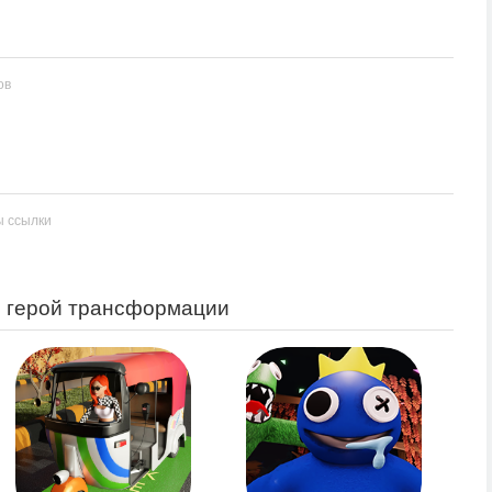
ов
ы ссылки
 герой трансформации