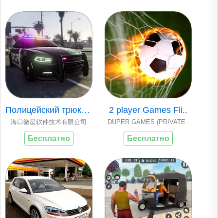
Полицейский трюк и..
2 player Games Fli..
海口微星软件技术有限公司
DUPER GAMES (PRIVATE..
Бесплатно
Бесплатно