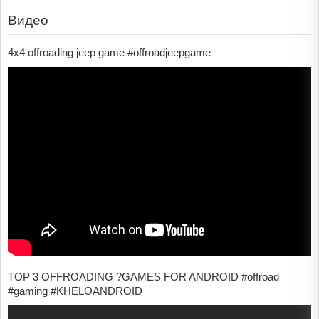
Видео
4x4 offroading jeep game #offroadjeepgame
TOP 3 OFFROADING ?GAMES FOR ANDROID #offroad
#gaming #KHELOANDROID