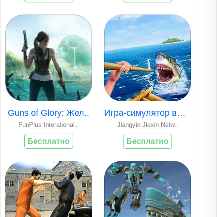
Guns of Glory: Жел..
Игра-симулятор выж..
FunPlus Interational..
Jiangyin Jiexin Netw..
Бесплатно
Бесплатно