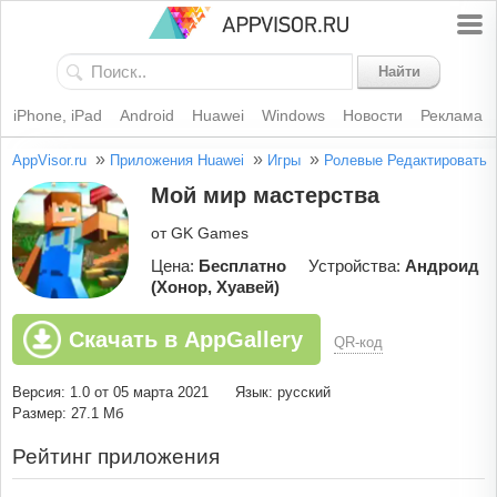
Найти
iPhone, iPad
Android
Huawei
Windows
Новости
Реклама
»
»
»
AppVisor.ru
Приложения Huawei
Игры
Ролевые
Редактировать
Мой мир мастерства
от GK Games
Цена:
Бесплатно
Устройства:
Андроид
(Хонор, Хуавей)
Скачать в AppGallery
QR-код
Версия: 1.0 от 05 марта 2021
Язык: русский
Размер: 27.1 Мб
Рейтинг приложения