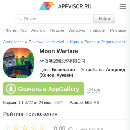
Найти
iPhone, iPad
Android
Huawei
Windows
Новости
Реклама
»
»
»
AppVisor.ru
Приложения Huawei
Игры
Ролевые
Редактировать
Moon Warfare
от 香港冠洲投資有限公司
Цена:
Бесплатно
Устройства:
Андроид
(Хонор, Хуавей)
Скачать в AppGallery
QR-код
Версия: 1.1.0722 от 24 июля 2024
Размер: 56.8 Мб
Рейтинг приложения
0.00
(0)
Huawei Store: 0.00