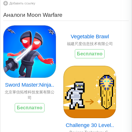
Добавить ссылку
Аналоги Moon Warfare
Vegetable Brawl
福建尺度信息技术有限公司
Бесплатно
Sword Master:Ninja..
北京掌信拓维科技发展有限公
司
Бесплатно
Challenge 30 Level..