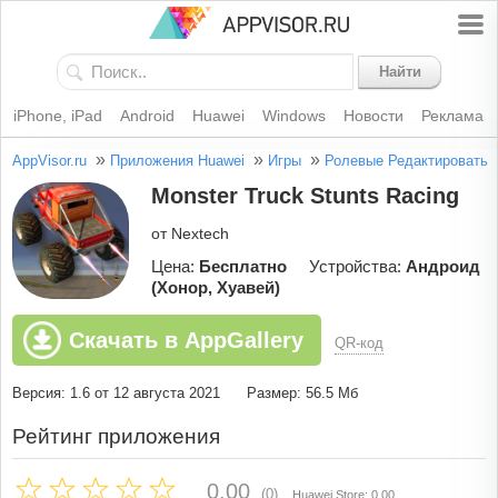
Найти
iPhone, iPad
Android
Huawei
Windows
Новости
Реклама
»
»
»
AppVisor.ru
Приложения Huawei
Игры
Ролевые
Редактировать
Monster Truck Stunts Racing
от Nextech
Цена:
Бесплатно
Устройства:
Андроид
(Хонор, Хуавей)
Скачать в AppGallery
QR-код
Версия: 1.6 от 12 августа 2021
Размер: 56.5 Мб
Рейтинг приложения
0.00
(0)
Huawei Store: 0.00