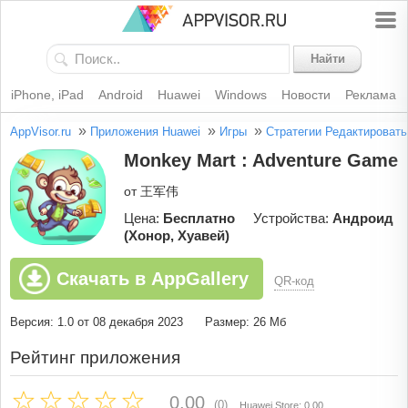
Найти
iPhone, iPad
Android
Huawei
Windows
Новости
Реклама
»
»
»
AppVisor.ru
Приложения Huawei
Игры
Стратегии
Редактировать
Monkey Mart : Adventure Game
от 王军伟
Цена:
Бесплатно
Устройства:
Андроид
(Хонор, Хуавей)
Скачать в AppGallery
QR-код
Версия: 1.0 от 08 декабря 2023
Размер: 26 Мб
Рейтинг приложения
0.00
(0)
Huawei Store: 0.00