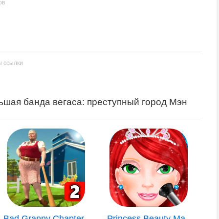
ов
ы ссылки
ьшая банда вегаса: преступный город Мэн
Bad Granny Chapter..
Princess Beauty Ma..