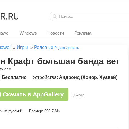
awei
Windows
Новости
Реклама
uawei
»
Игры
»
Ролевые
Редактировать
н Крафт большая банда вегас
sy dev
:
Бесплатно
Устройства:
Андроид (Хонор, Хуавей)
Скачать в AppGallery
QR-код
зык: русский
Размер: 595.7 Мб