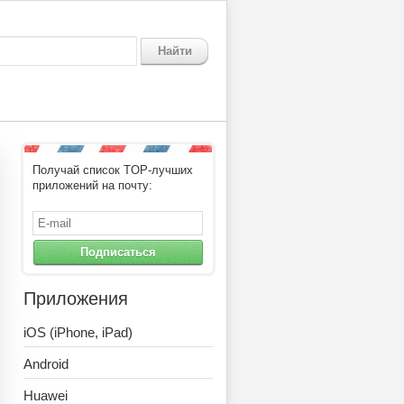
Найти
Получай список TOP-лучших
а: преступный город Мэн Кр
приложений на почту:
Подписаться
Приложения
iOS (iPhone, iPad)
Android
Huawei