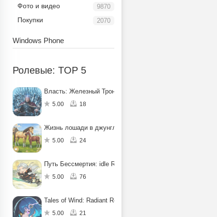
Фото и видео
9870
Покупки
2070
Windows Phone
Ролевые: TOP 5
Власть: Железный Трон
5.00
18
Жизнь лошади в джунглях: квест
5.00
24
Путь Бессмертия: idle RPG
5.00
76
Tales of Wind: Radiant Rebirth
5.00
21