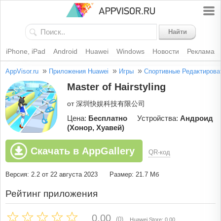
Найти
iPhone, iPad
Android
Huawei
Windows
Новости
Реклама
»
»
»
AppVisor.ru
Приложения Huawei
Игры
Спортивные
Редактирова
Master of Hairstyling
от 深圳快娱科技有限公司
Цена:
Бесплатно
Устройства:
Андроид
(Хонор, Хуавей)
Скачать в AppGallery
QR-код
Версия: 2.2 от 22 августа 2023
Размер: 21.7 Мб
Рейтинг приложения
0.00
(0)
Huawei Store: 0.00