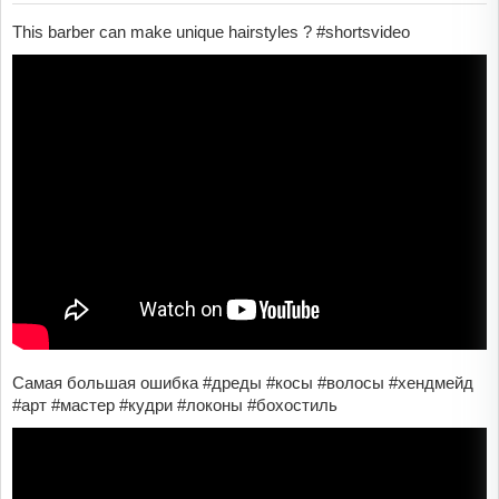
This barber can make unique hairstyles ? #shortsvideo
Самая большая ошибка #дреды #косы #волосы #хендмейд
#арт #мастер #кудри #локоны #бохостиль