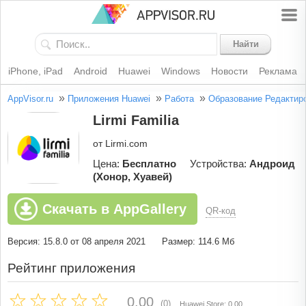
Найти
iPhone, iPad
Android
Huawei
Windows
Новости
Реклама
»
»
»
AppVisor.ru
Приложения Huawei
Работа
Образование
Редактир
Lirmi Familia
от Lirmi.com
Цена:
Бесплатно
Устройства:
Андроид
(Хонор, Хуавей)
Скачать в AppGallery
QR-код
Версия: 15.8.0 от 08 апреля 2021
Размер: 114.6 Мб
Рейтинг приложения
0.00
(0)
Huawei Store: 0.00