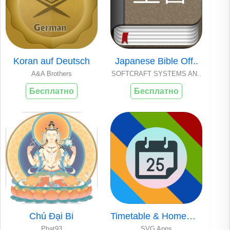
Koran auf Deutsch
Japanese Bible Off..
A&A Brothers
SOFTCRAFT SYSTEMS AN..
Бесплатно
Бесплатно
Chú Đại Bi
Timetable & Homewo..
Phat93
SVG Apps