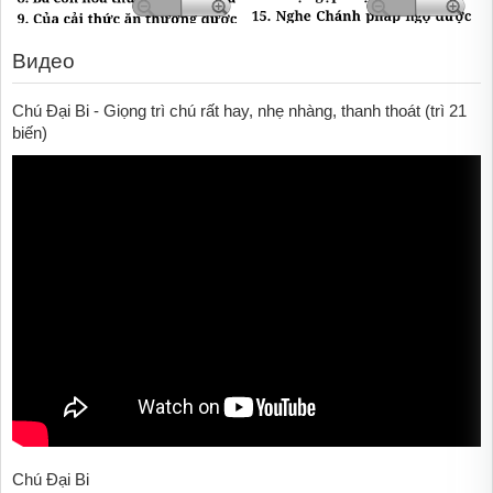
Видео
Chú Đại Bi - Giọng trì chú rất hay, nhẹ nhàng, thanh thoát (trì 21
biến)
Chú Đại Bi