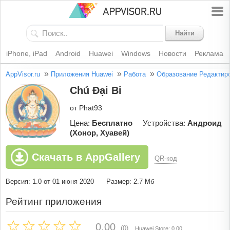
Найти
iPhone, iPad
Android
Huawei
Windows
Новости
Реклама
»
»
»
AppVisor.ru
Приложения Huawei
Работа
Образование
Редактир
Chú Đại Bi
от Phat93
Цена:
Бесплатно
Устройства:
Андроид
(Хонор, Хуавей)
Скачать в AppGallery
QR-код
Версия: 1.0 от 01 июня 2020
Размер: 2.7 Мб
Рейтинг приложения
0.00
(0)
Huawei Store: 0.00