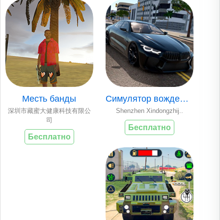
Месть банды
Симулятор вождения
深圳市藏蜜大健康科技有限公
Shenzhen Xindongzhij..
司
Бесплатно
Бесплатно