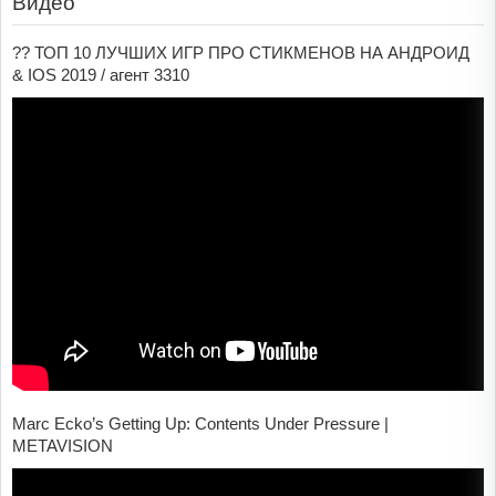
Видео
?? ТОП 10 ЛУЧШИХ ИГР ПРО СТИКМЕНОВ НА АНДРОИД
& IOS 2019 / агент 3310
Marc Ecko’s Getting Up: Contents Under Pressure |
METAVISION