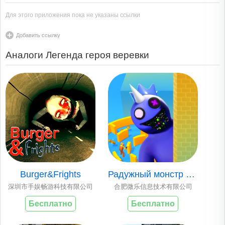
Для этого приложения пока не указаны ссылки
Добавить ссылку
Аналоги Легенда героя веревки
Burger&Frights
Радужный монстр в ..
深圳市手娱畅游科技有限公司
合肥微乐信息技术有限公司
Бесплатно
Бесплатно