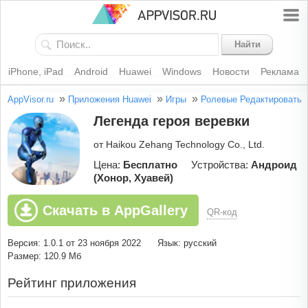
Найти
iPhone, iPad
Android
Huawei
Windows
Новости
Реклама
»
»
»
AppVisor.ru
Приложения Huawei
Игры
Ролевые
Редактировать
Легенда героя веревки
от Haikou Zehang Technology Co., Ltd.
Цена:
Бесплатно
Устройства:
Андроид
(Хонор, Хуавей)
Скачать в AppGallery
QR-код
Версия: 1.0.1 от 23 ноября 2022
Язык: русский
Размер: 120.9 Мб
Рейтинг приложения