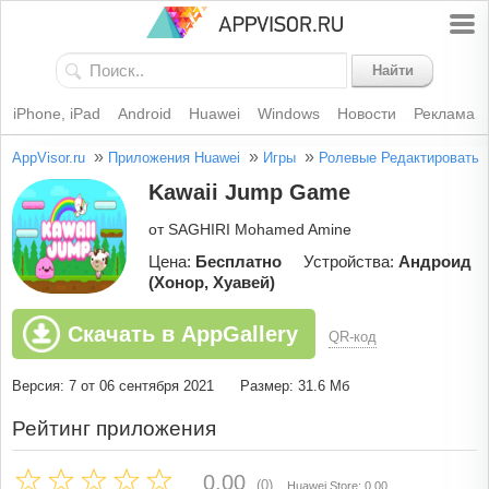
Найти
iPhone, iPad
Android
Huawei
Windows
Новости
Реклама
»
»
»
AppVisor.ru
Приложения Huawei
Игры
Ролевые
Редактировать
Kawaii Jump Game
от SAGHIRI Mohamed Amine
Цена:
Бесплатно
Устройства:
Андроид
(Хонор, Хуавей)
Скачать в AppGallery
QR-код
Версия: 7 от 06 сентября 2021
Размер: 31.6 Мб
Рейтинг приложения
0.00
(0)
Huawei Store: 0.00