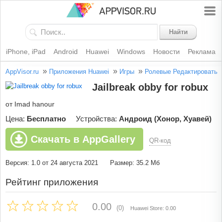
Найти
iPhone, iPad
Android
Huawei
Windows
Новости
Реклама
»
»
»
AppVisor.ru
Приложения Huawei
Игры
Ролевые
Редактировать
Jailbreak obby for robux
от Imad hanour
Цена:
Бесплатно
Устройства:
Андроид (Хонор, Хуавей)
Скачать в AppGallery
QR-код
Версия: 1.0 от 24 августа 2021
Размер: 35.2 Мб
Рейтинг приложения
0.00
(0)
Huawei Store: 0.00