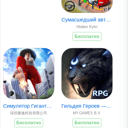
Сумасшедший автобу..
Hidden Kylin
Бесплатно
Симулятор Гигантск..
Гильдия Героев — Ф..
深圳滕逸科技有限公司
MY.GAMES B.V.
Бесплатно
Бесплатно