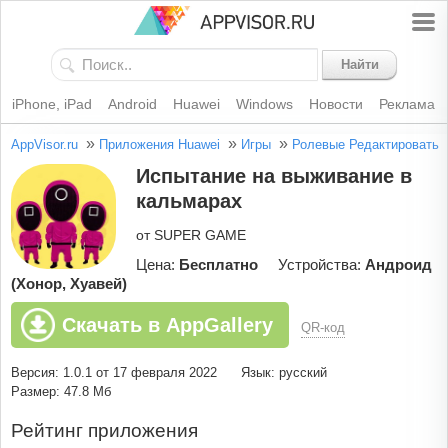
Найти
iPhone, iPad
Android
Huawei
Windows
Новости
Реклама
»
»
»
AppVisor.ru
Приложения Huawei
Игры
Ролевые
Редактировать
Испытание на выживание в
кальмарах
от SUPER GAME
Цена:
Бесплатно
Устройства:
Андроид
(Хонор, Хуавей)
Скачать в AppGallery
QR-код
Версия: 1.0.1 от 17 февраля 2022
Язык: русский
Размер: 47.8 Мб
Рейтинг приложения