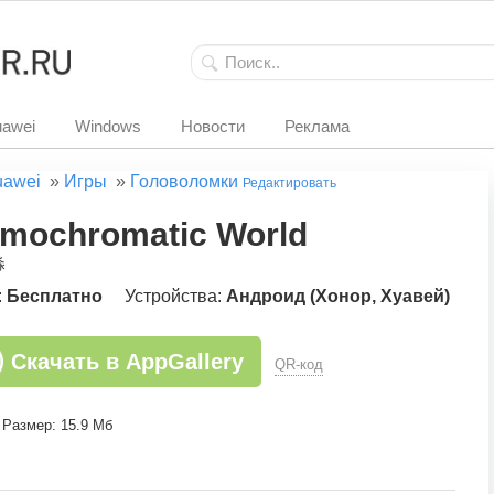
awei
Windows
Новости
Реклама
uawei
»
Игры
»
Головоломки
Редактировать
mochromatic World
淼
:
Бесплатно
Устройства:
Андроид (Хонор, Хуавей)
Скачать в AppGallery
QR-код
Размер: 15.9 Мб