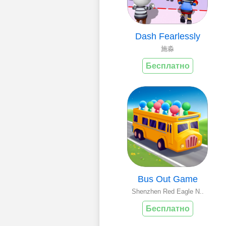
Dash Fearlessly
施淼
Бесплатно
Bus Out Game
Shenzhen Red Eagle N..
Бесплатно