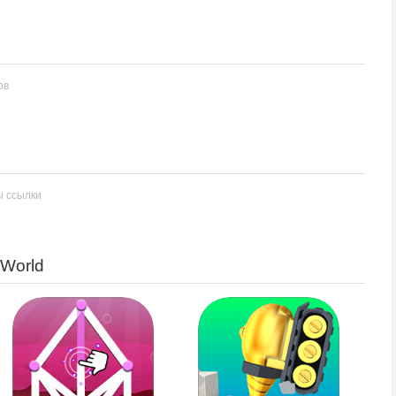
ов
ы ссылки
World