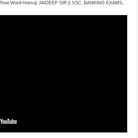
Root Word-Homo|| JAIDEEP SIR || SSC, BANKING EXAMS,