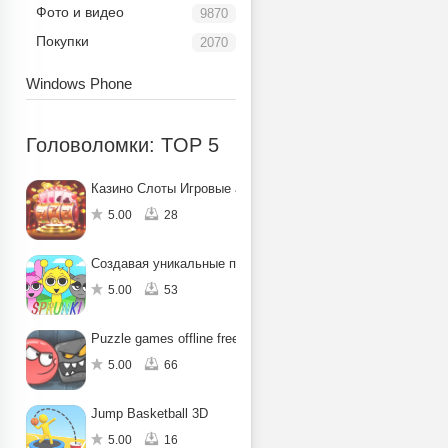
Фото и видео
9870
Покупки
2070
Windows Phone
Головоломки: TOP 5
Казино Слоты Игровые автоматы
5.00
28
Создавая уникальные песни
5.00
53
Puzzle games offline free Bounce Ball: Hero Adventure
5.00
66
Jump Basketball 3D
5.00
16