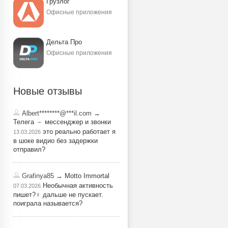
Грузлог
Офисные приложения
Дельта Про
Офисные приложения
Новые отзывы
Albert********@***il.com
→
Телега － мессенджер и звонки
это реально работает я
13.03.2026
в шоке видио без задержки
отправил?
Grafinya85
→ Motto Immortal
Необычная активность
07.03.2026
пишет?‍♀️ дальше не пускает.
поиграла называется?