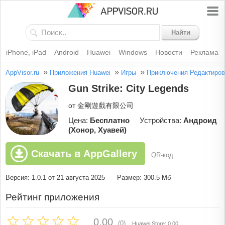
Найти
iPhone, iPad
Android
Huawei
Windows
Новости
Реклама
»
»
»
AppVisor.ru
Приложения Huawei
Игры
Приключения
Редактиров
Gun Strike: City Legends
от 金剛遊戲有限公司
Цена:
Бесплатно
Устройства:
Андроид
(Хонор, Хуавей)
Скачать в AppGallery
QR-код
Версия: 1.0.1 от 21 августа 2025
Размер: 300.5 Мб
Рейтинг приложения
0.00
(0)
Huawei Store: 0.00