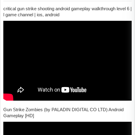
critical gun strike shooting android gameplay walkthrough level 6 |
l game channel | ios, android
Gun Strike Zombies (by PALADIN DIGITAL CO LTD) Android
Gameplay [HD]