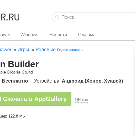
awei
Windows
Новости
Реклама
uawei
»
Игры
»
Ролевые
Редактировать
n Builder
ple Dicoria Co.ltd
:
Бесплатно
Устройства:
Андроид (Хонор, Хуавей)
Скачать в AppGallery
QR-код
мер: 122.8 Мб