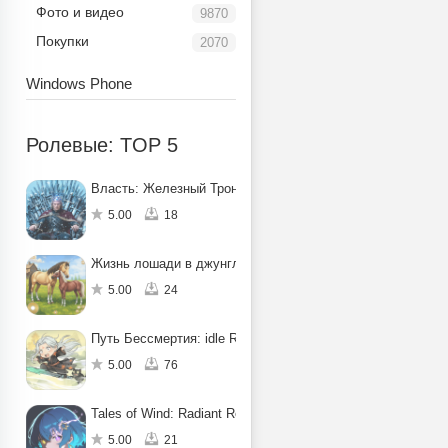
Фото и видео
9870
Покупки
2070
Windows Phone
Ролевые: TOP 5
Власть: Железный Трон
5.00
18
Жизнь лошади в джунглях: квест
5.00
24
Путь Бессмертия: idle RPG
5.00
76
Tales of Wind: Radiant Rebirth
5.00
21