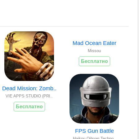
Mad Ocean Eater
Missou
Бесплатно
Dead Mission: Zomb..
VIE APPS STUDIO (PRI..
Бесплатно
FPS Gun Battle
Haikou Qihuan Techno..