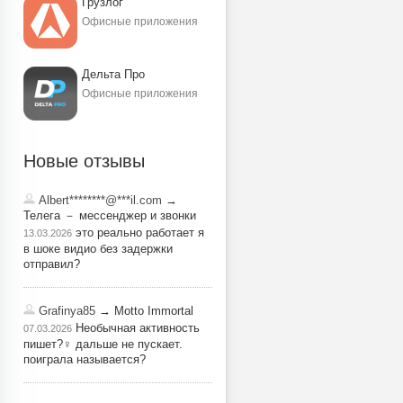
Грузлог
Офисные приложения
Дельта Про
Офисные приложения
Новые отзывы
Albert********@***il.com
→
Телега － мессенджер и звонки
это реально работает я
13.03.2026
в шоке видио без задержки
отправил?
Grafinya85
→ Motto Immortal
Необычная активность
07.03.2026
пишет?‍♀️ дальше не пускает.
поиграла называется?