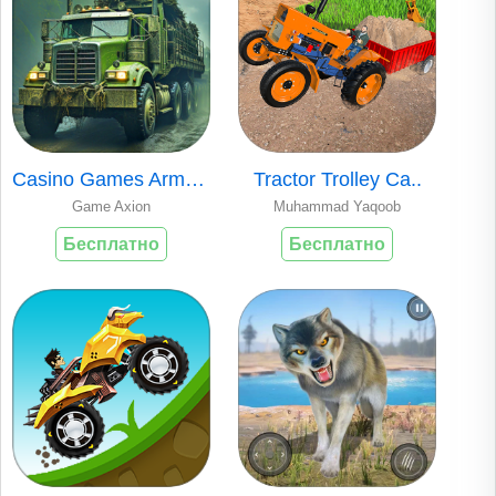
Casino Games Army ..
Tractor Trolley Ca..
Game Axion
Muhammad Yaqoob
Бесплатно
Бесплатно