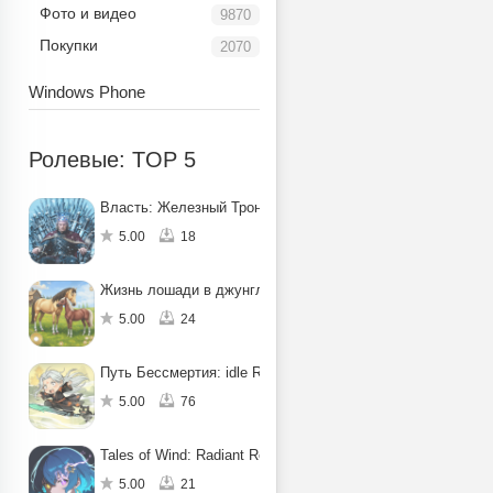
Фото и видео
9870
Покупки
2070
Windows Phone
Ролевые: TOP 5
Власть: Железный Трон
5.00
18
Жизнь лошади в джунглях: квест
5.00
24
Путь Бессмертия: idle RPG
5.00
76
Tales of Wind: Radiant Rebirth
5.00
21