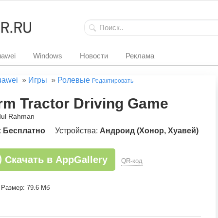
awei
Windows
Новости
Реклама
uawei
»
Игры
»
Ролевые
Редактировать
rm Tractor Driving Game
dul Rahman
:
Бесплатно
Устройства:
Андроид (Хонор, Хуавей)
Скачать в AppGallery
QR-код
Размер: 79.6 Мб