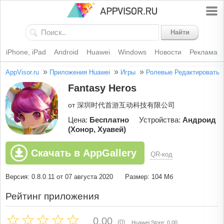
Найти
iPhone, iPad
Android
Huawei
Windows
Новости
Реклама
»
»
»
AppVisor.ru
Приложения Huawei
Игры
Ролевые
Редактировать
Fantasy Heros
от 深圳时代首游互动科技有限公司
Цена:
Бесплатно
Устройства:
Андроид
(Хонор, Хуавей)
Скачать в AppGallery
QR-код
Версия: 0.8.0.11 от 07 августа 2020
Размер: 104 Мб
Рейтинг приложения
0.00
(0)
Huawei Store: 0.00