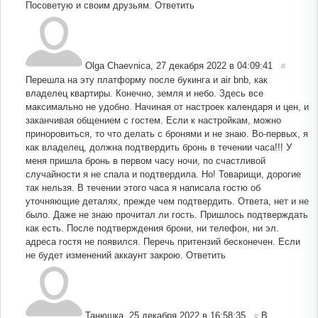
Посоветую и своим друзьям.
Ответить
Olga Chaevnica
,
27 декабря 2022 в 04:09:41
#
Перешла на эту платформу после букинга и air bnb, как
владелец квартиры. Конечно, земля и небо. Здесь все
максимально не удобно. Начиная от настроек календаря и цен, и
заканчивая общением с гостем. Если к настройкам, можно
приноровиться, то что делать с бронями и не знаю. Во-первых, я
как владелец, должна подтвердить бронь в течении часа!!! У
меня пришла бронь в первом часу ночи, по счастливой
случайности я не спала и подтвердила. Но! Товарищи, дорогие
так нельзя. В течении этого часа я написала гостю об
уточняющие деталях, прежде чем подтвердить. Ответа, нет и не
было. Даже не знаю прочитал ли гость. Пришлось подтверждать
как есть. После подтверждения брони, ни телефон, ни эл.
адреса гостя не появился. Перечь притензий бесконечен. Если
не будет изменений аккаунт закрою.
Ответить
Танюшка
,
25 декабря 2022 в 16:58:35
В
#