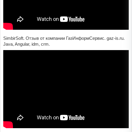
SimbirSoft. Отзыв от компании ГазИнформСервис. gaz-is.ru.
Java, Angular, idm, crm.