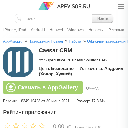
Найти
iPhone, iPad
Android
Huawei
Windows
Новости
Реклама
»
»
»
AppVisor.ru
Приложения Huawei
Работа
Офисные приложения
Caesar CRM
от SuperOffice Business Solutions AB
Цена:
Бесплатно
Устройства:
Андроид
(Хонор, Хуавей)
Скачать в AppGallery
QR-код
Версия: 1.8349.16428 от 30 июня 2021
Размер: 17.3 Мб
Рейтинг приложения
0.00
(0)
Huawei Store: 0.00