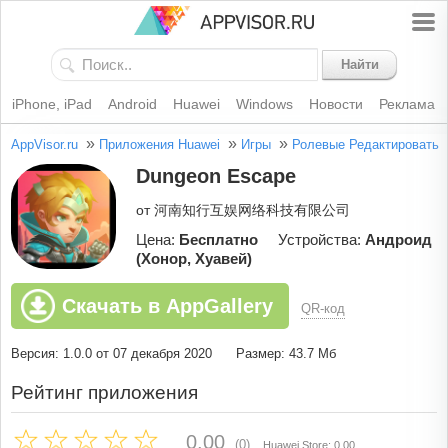
Найти
iPhone, iPad
Android
Huawei
Windows
Новости
Реклама
»
»
»
AppVisor.ru
Приложения Huawei
Игры
Ролевые
Редактировать
Dungeon Escape
от 河南知行互娱网络科技有限公司
Цена:
Бесплатно
Устройства:
Андроид
(Хонор, Хуавей)
Скачать в AppGallery
QR-код
Версия: 1.0.0 от 07 декабря 2020
Размер: 43.7 Мб
Рейтинг приложения
0.00
(0)
Huawei Store: 0.00