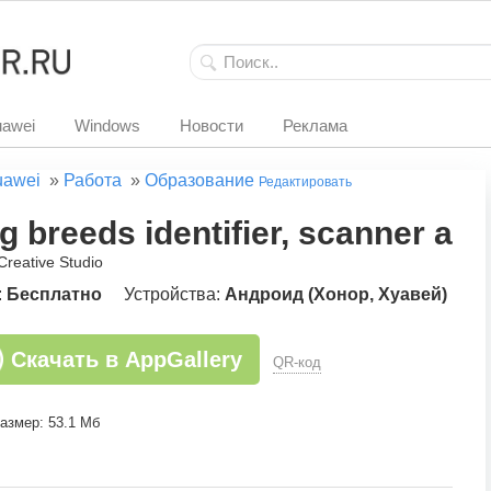
awei
Windows
Новости
Реклама
uawei
»
Работа
»
Образование
Редактировать
g breeds identifier, scanner ap
Creative Studio
:
Бесплатно
Устройства:
Андроид (Хонор, Хуавей)
Скачать в AppGallery
QR-код
азмер: 53.1 Мб