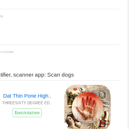
ов
ы ссылки
ifier, scanner app: Scan dogs
Dat Thin Pone High..
THREESIXTY DEGREE ED..
Бесплатно