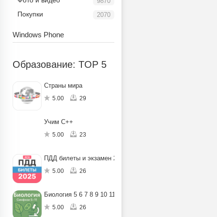
Фото и видео
9870
Покупки
2070
Windows Phone
Образование: TOP 5
Страны мира
5.00
29
Учим C++
5.00
23
ПДД билеты и экзамен 2025
5.00
26
Биология 5 6 7 8 9 10 11
5.00
26