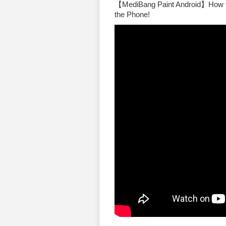
【MediBang Paint Android】How to 
the Phone!