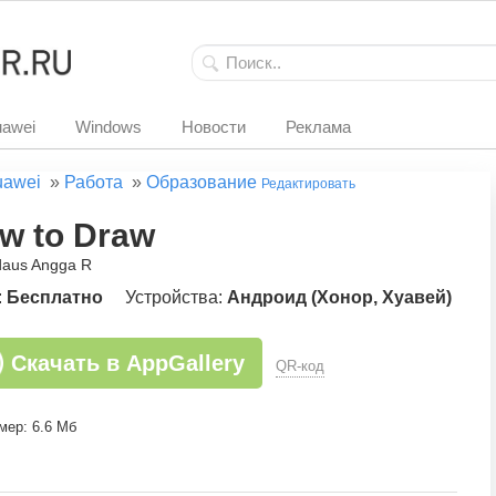
awei
Windows
Новости
Реклама
uawei
»
Работа
»
Образование
Редактировать
w to Draw
rdaus Angga R
:
Бесплатно
Устройства:
Андроид (Хонор, Хуавей)
Скачать в AppGallery
QR-код
мер: 6.6 Мб