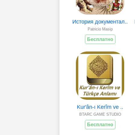
История документал..
Patricio Masip
Бесплатно
Kur'ân-ı Kerîm ve ..
BTARC GAME STUDIO
Бесплатно