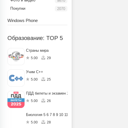
Фото и видео
9870
Покупки
2070
Windows Phone
Образование: TOP 5
Страны мира
5.00
29
Учим C++
5.00
25
ПДД билеты и экзамен 2025
5.00
26
Биология 5 6 7 8 9 10 11
5.00
28