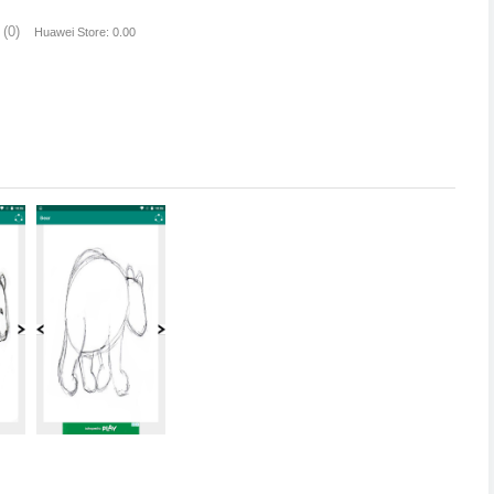
(0)
Huawei Store: 0.00